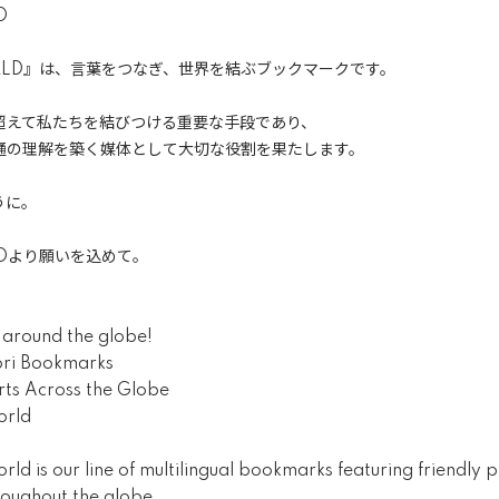
D
ORLD』は、言葉をつなぎ、世界を結ぶブックマークです。
超えて私たちを結びつける重要な手段であり、
通の理解を築く媒体として大切な役割を果たします。
うに。
LDより願いを込めて。
 around the globe!
ori Bookmarks
ts Across the Globe
orld
orld is our line of multilingual bookmarks featuring friendly
oughout the globe.