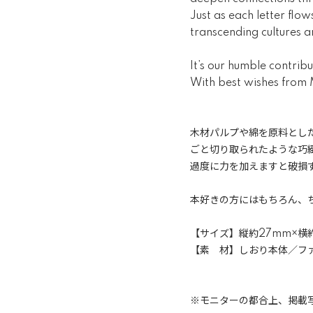
Just as each letter flo
transcending cultures a
It’s our humble contri
With best wishes from M
木材パルプや綿を原料とし
ごと切り取られたような巧
過度に力を加えますと破損
本好きの方にはもちろん、
【サイズ】縦約27mm×横
【素 材】しおり本体／フ
※モニターの都合上、掲載