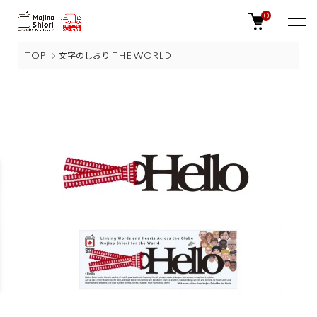
0
TOP
文字のしおり THE WORLD