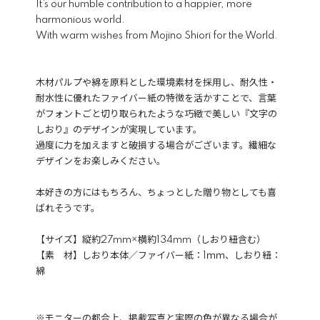
It’s our humble contribution to a happier, more
harmonious world.
With warm wishes from Mojino Shiori for the World.
木材パルプや綿を原料とした環境素材を採用し、耐久性・
耐水性に優れたファイバー紙の特徴を活かすことで、言葉
がフォントごと切り取られたような巧緻で美しい『文字の
しおり』のデザインが実現しています。
過度に力を加えますと破損する場合がございます。繊細な
デザインをお楽しみください。
本好きの方にはもちろん、ちょっとした贈り物としても喜
ばれそうです。
【サイズ】縦約27mm×横約134mm（しおり紐含む）
【素 材】しおり本体／ファイバー紙：1ｍｍ、しおり紐：
綿
※モニターの都合上、掲載写真と実際の色が異なる場合が