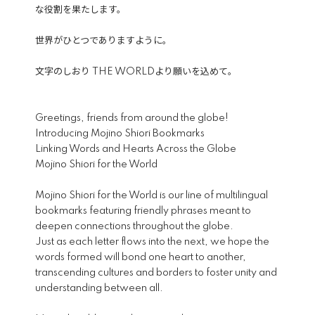
な役割を果たします。
世界がひとつでありますように。
文字のしおり THE WORLDより願いを込めて。
Greetings, friends from around the globe!
Introducing Mojino Shiori Bookmarks
Linking Words and Hearts Across the Globe
Mojino Shiori for the World
Mojino Shiori for the World is our line of multilingual
bookmarks featuring friendly phrases meant to
deepen connections throughout the globe.
Just as each letter flows into the next, we hope the
words formed will bond one heart to another,
transcending cultures and borders to foster unity and
understanding between all.