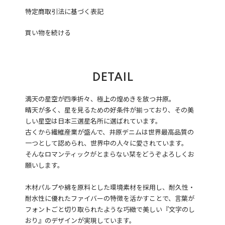
特定商取引法に基づく表記
買い物を続ける
DETAIL
満天の星空が四季折々、極上の煌めきを放つ井原。
晴天が多く、星を見るための好条件が揃っており、その美
しい星空は日本三選星名所に選ばれています。
古くから繊維産業が盛んで、井原デニムは世界最高品質の
一つとして認められ、世界中の人々に愛されています。
そんなロマンティックがとまらない栞をどうぞよろしくお
願いします。
木材パルプや綿を原料とした環境素材を採用し、耐久性・
耐水性に優れたファイバーの特徴を活かすことで、言葉が
フォントごと切り取られたような巧緻で美しい『文字のし
おり』のデザインが実現しています。