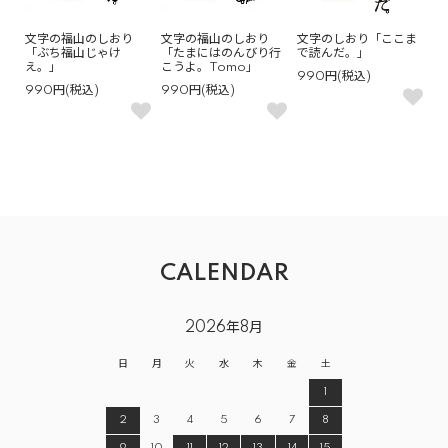
文字の福山のしおり
文字の福山のしおり
文字のしおり「ここま
「ぶち福山じゃけ
「たまにはのんびり行
で読んだ。」
え。」
こうよ。Tomo」
990円(税込)
990円(税込)
990円(税込)
CALENDAR
2026年8月
日
月
火
水
木
金
土
1
2
3
4
5
6
7
8