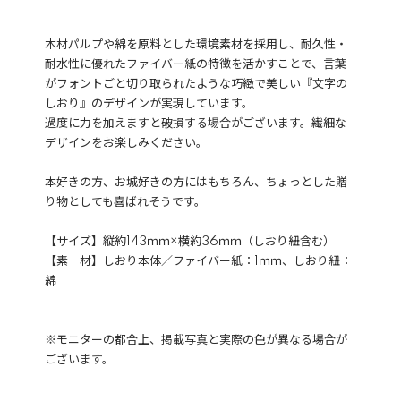
木材パルプや綿を原料とした環境素材を採用し、耐久性・
耐水性に優れたファイバー紙の特徴を活かすことで、言葉
がフォントごと切り取られたような巧緻で美しい『文字の
しおり』のデザインが実現しています。
過度に力を加えますと破損する場合がございます。繊細な
デザインをお楽しみください。
本好きの方、お城好きの方にはもちろん、ちょっとした贈
り物としても喜ばれそうです。
【サイズ】縦約143ｍｍ×横約36ｍｍ（しおり紐含む）
【素 材】しおり本体／ファイバー紙：1ｍｍ、しおり紐：
綿
※モニターの都合上、掲載写真と実際の色が異なる場合が
ございます。