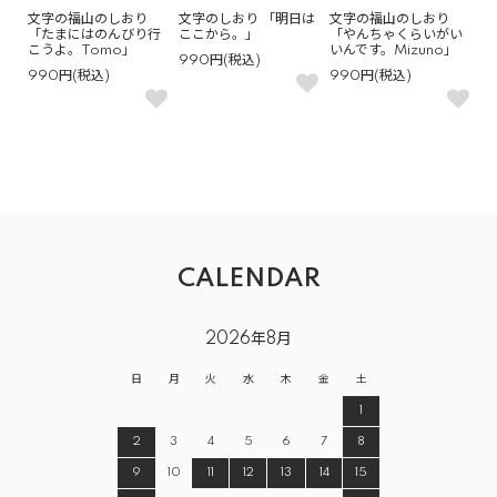
文字の福山のしおり
文字のしおり 「明日は
文字の福山のしおり
「たまにはのんびり行
ここから。」
「やんちゃくらいがい
こうよ。Tomo」
いんです。Mizuno」
990円(税込)
990円(税込)
990円(税込)
CALENDAR
2026年8月
日
月
火
水
木
金
土
1
2
3
4
5
6
7
8
9
10
11
12
13
14
15