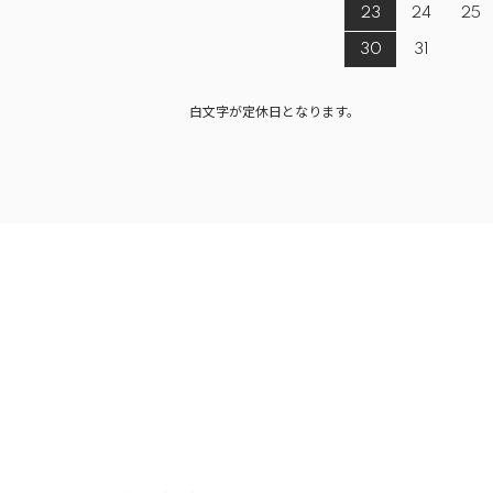
23
24
25
30
31
白文字が定休日となります。