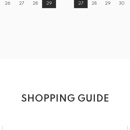
26
27
28
29
27
28
29
30
SHOPPING GUIDE