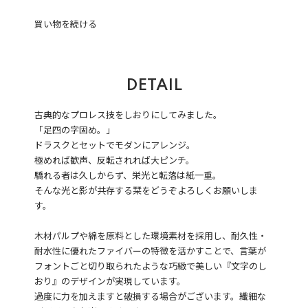
買い物を続ける
DETAIL
古典的なプロレス技をしおりにしてみました。
「足四の字固め。」
ドラスクとセットでモダンにアレンジ。
極めれば歓声、反転されれば大ピンチ。
驕れる者は久しからず、栄光と転落は紙一重。
そんな光と影が共存する栞をどうぞよろしくお願いしま
す。
木材パルプや綿を原料とした環境素材を採用し、耐久性・
耐水性に優れたファイバーの特徴を活かすことで、言葉が
フォントごと切り取られたような巧緻で美しい『文字のし
おり』のデザインが実現しています。
過度に力を加えますと破損する場合がございます。繊細な