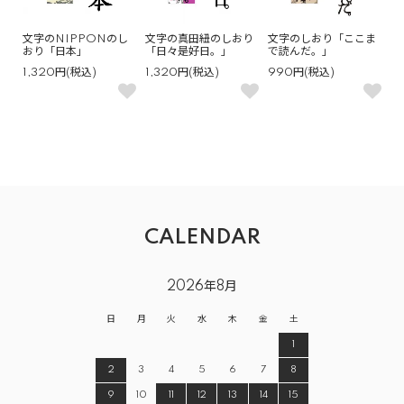
文字のNIPPONのし
文字の真田紐のしおり
文字のしおり「ここま
おり「日本」
「日々是好日。」
で読んだ。」
1,320円(税込)
1,320円(税込)
990円(税込)
CALENDAR
2026年8月
日
月
火
水
木
金
土
1
2
3
4
5
6
7
8
9
10
11
12
13
14
15