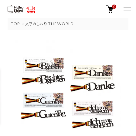
0
TOP
文字のしおり THE WORLD