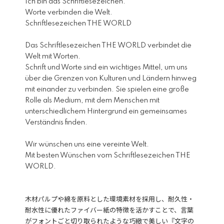
Ich bin das Schriftlesezeichen.
Worte verbinden die Welt.
Schriftlesezeichen THE WORLD
Das Schriftlesezeichen THE WORLD verbindet die
Welt mit Worten.
Schrift und Worte sind ein wichtiges Mittel, um uns
über die Grenzen von Kulturen und Ländern hinweg
mit einander zu verbinden. Sie spielen eine große
Rolle als Medium, mit dem Menschen mit
unterschiedlichem Hintergrund ein gemeinsames
Verständnis finden.
Wir wünschen uns eine vereinte Welt.
Mit besten Wünschen vom Schriftlesezeichen THE
WORLD.
木材パルプや綿を原料とした環境素材を採用し、耐久性・
耐水性に優れたファイバー紙の特徴を活かすことで、言葉
がフォントごと切り取られたような巧緻で美しい『文字の