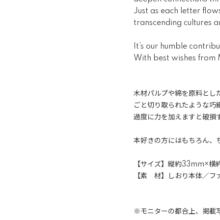
Just as each letter flo
transcending cultures a
It’s our humble contri
With best wishes from M
木材パルプや綿を原料とし
ごと切り取られたような巧
過度に力を加えますと破損
本好きの方にはもちろん、
【サイズ】縦約33mm×横
【素 材】しおり本体／フ
※モニターの都合上、掲載