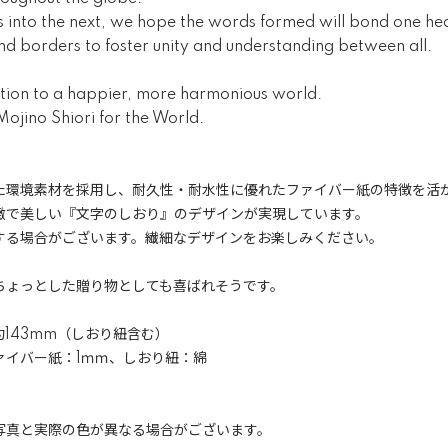
ws into the next, we hope the words formed will bond one he
nd borders to foster unity and understanding between all.
bution to a happier, more harmonious world.
ojino Shiori for the World.
た環境素材を採用し、耐久性・耐水性に優れたファイバー紙の特徴を活
緻で美しい『文字のしおり』のデザインが実現しています。
する場合がございます。繊細なデザインをお楽しみください。
ちょっとした贈り物としても喜ばれそうです。
約143mm（しおり紐含む）
ァイバー紙：1ｍｍ、しおり紐：綿
写真と実際の色が異なる場合がございます。