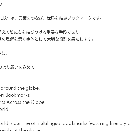
D
ORLD』は、言葉をつなぎ、世界を結ぶブックマークです。
超えて私たちを結びつける重要な手段であり、
通の理解を築く媒体として大切な役割を果たします。
うに。
LDより願いを込めて。
 around the globe!
ori Bookmarks
ts Across the Globe
orld
orld is our line of multilingual bookmarks featuring friendly
oughout the globe.