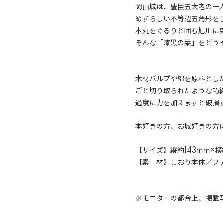
岡山城は、豊臣五大老の一
めずらしい不等辺五角形を
本丸をぐるりと囲む旭川に
そんな「漆黒の栞」をどう
木材パルプや綿を原料とし
ごと切り取られたような巧
過度に力を加えますと破損
本好きの方、お城好きの方
【サイズ】縦約143ｍｍ×
【素 材】しおり本体／フ
※モニターの都合上、掲載