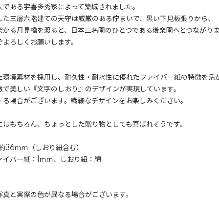
人である宇喜多秀家によって築城されました。
した三層六階建ての天守は威厳のある佇まいで、黒い下見板張りから、
架かる月見橋を渡ると、日本三名園のひとつである後楽園へとつながり
ぞよろしくお願いします。
た環境素材を採用し、耐久性・耐水性に優れたファイバー紙の特徴を活
緻で美しい『文字のしおり』のデザインが実現しています。
する場合がございます。繊細なデザインをお楽しみください。
にはもちろん、ちょっとした贈り物としても喜ばれそうです。
横約36ｍｍ（しおり紐含む）
ァイバー紙：1ｍｍ、しおり紐：綿
写真と実際の色が異なる場合がございます。