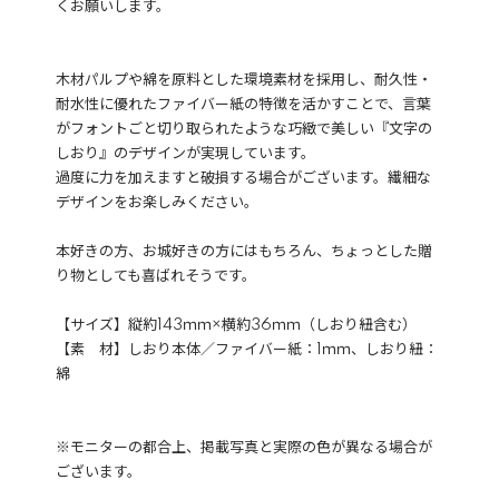
くお願いします。
木材パルプや綿を原料とした環境素材を採用し、耐久性・
耐水性に優れたファイバー紙の特徴を活かすことで、言葉
がフォントごと切り取られたような巧緻で美しい『文字の
しおり』のデザインが実現しています。
過度に力を加えますと破損する場合がございます。繊細な
デザインをお楽しみください。
本好きの方、お城好きの方にはもちろん、ちょっとした贈
り物としても喜ばれそうです。
【サイズ】縦約143ｍｍ×横約36ｍｍ（しおり紐含む）
【素 材】しおり本体／ファイバー紙：1ｍｍ、しおり紐：
綿
※モニターの都合上、掲載写真と実際の色が異なる場合が
ございます。