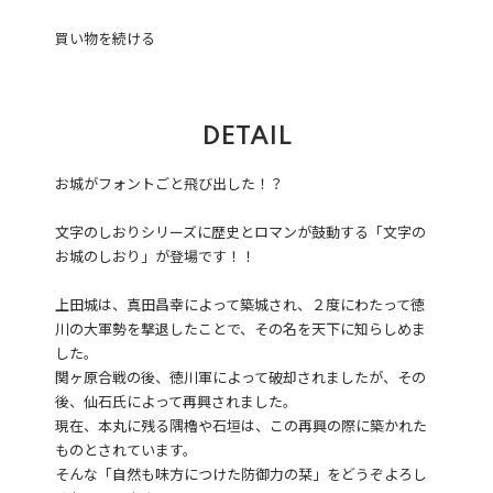
買い物を続ける
DETAIL
お城がフォントごと飛び出した！？
文字のしおりシリーズに歴史とロマンが鼓動する「文字の
お城のしおり」が登場です！！
上田城は、真田昌幸によって築城され、２度にわたって徳
川の大軍勢を撃退したことで、その名を天下に知らしめま
した。
関ヶ原合戦の後、徳川軍によって破却されましたが、その
後、仙石氏によって再興されました。
現在、本丸に残る隅櫓や石垣は、この再興の際に築かれた
ものとされています。
そんな「自然も味方につけた防御力の栞」をどうぞよろし