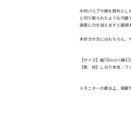
木材パルプや綿を原料とし
と切り取られたような巧緻
過度に力を加えますと破損
本好きの方にはもちろん、
【サイズ】縦118ｍｍ×横4
【素 材】しおり本体／フ
※モニターの都合上、掲載