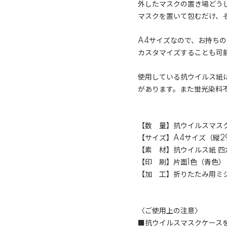
外したマスクの置き場どう
マスクを置いて包むだけ、
A4サイズなので、お持ち
カスタマイズすることも可
使用している抗ウイルス紙
があります。また蛍光染料
【数 量】抗ウイルスマスク
【サイズ】A4サイズ（縦29
【素 材】抗ウイルス紙 四六
【印 刷】片面1色（青色）
【加 工】折りたたみ用ミ
〈ご使用上の注意〉
■抗ウイルスマスクケース