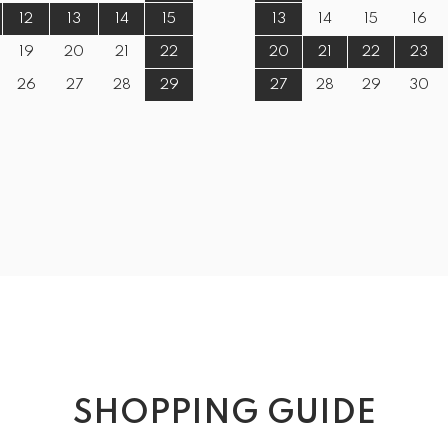
12
13
14
15
13
14
15
16
19
20
21
22
20
21
22
23
26
27
28
29
27
28
29
30
SHOPPING GUIDE