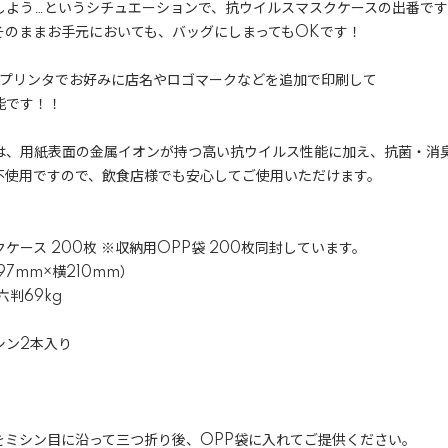
しよう…というシチュエーションで、抗ウイルスマスクケースの出番で
そのままお手元においても、バッグにしまってもOKです！
のプリンタでお好みに店名やロゴマークなどを追加で印刷して
能です！！
は、用紙表面の金属イオンが持つ高い抗ウイルス性能に加え、抗菌・消
不使用ですので、飲食店様でも安心してご使用いただけます。
ケース 200枚 ※収納用OPP袋 200枚同封しています。
7mm×横210mm）
判69kg
シン2本入り
をミシン目に沿って三つ折り後、OPP袋に入れてご提供ください。