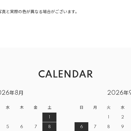
写真と実際の色が異なる場合がございます。
CALENDAR
026年8月
2026年
水
木
金
土
日
月
火
水
1
1
2
5
6
7
8
6
7
8
9