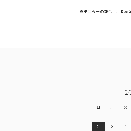
※モニターの都合上、掲載
2
日
月
火
2
3
4