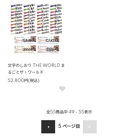
文字のしおり THE WORLD ま
るごとザ・ワールド
52,800円(税込)
全
55
商品中
49 - 55
表示
5
ページ目